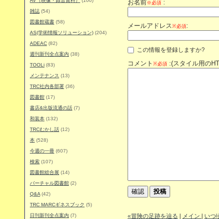
AV（映像・録音資料）
(100)
お名前
:
※必須
雑誌
(54)
図書館蔵書
(58)
メールアドレス
:
※必須
AS(学術情報ソリューション)
(204)
ADEAC
(82)
この情報を登録しますか?
週刊新刊全点案内
(38)
コメント
:(スタイル用のH
※必須
TOOLi
(83)
メンテナンス
(13)
TRC社内各部署
(36)
図書館
(17)
書店&出版流通の話
(7)
和装本
(132)
TRCむかし話
(12)
本
(528)
今週の一冊
(607)
検索
(107)
図書館総合展
(14)
バーチャル図書館
(2)
Q&A
(42)
TRC MARCギネスブック
(5)
日刊新刊全点案内
(7)
«冒険の足跡を辿る
|
メイン
|
いつ