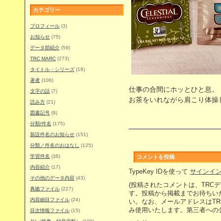
カテゴリー
プロフィール
(3)
お知らせ
(75)
データ部紹介
(59)
TRC MARC
(273)
タイトル・シリーズ
(18)
著者
(106)
仕事の合間にホッとひと息。
文字の話
(7)
お茶をいれながら肩こり体操
読み方
(21)
図書記号
(9)
分類/件名
(175)
新設件名のお知らせ
(151)
分類／件名のおはなし
(125)
学習件名
(36)
コメントを投稿
内容紹介
(17)
TypeKey IDを使って
サインイ
その他のデータ内容
(43)
(投稿されたコメントは、TRC
典拠ファイル
(227)
す。投稿から掲載までお待ちい
内容細目ファイル
(24)
い。なお、メールアドレスはT
み使用いたします。第三者への
目次情報ファイル
(15)