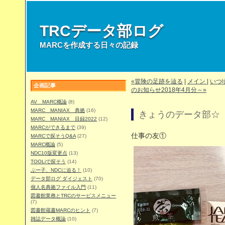
TRCデータ部ログ
MARCを作成する日々の記録
«冒険の足跡を辿る
|
メイン
|
いつ
企画記事
のお知らせ2018年4月分～»
AV MARC概論
(8)
MARC MANIAX 典拠
(16)
きょうのデータ部☆（
MARC MANIAX 目録2022
(12)
MARCができるまで
(39)
仕事の友①
MARCで探そうQ&A
(27)
MARC概論
(5)
NDC10版変更点
(13)
TOOLiで探そう
(14)
ぶー子、NDCに迫る！
(10)
データ部ログ ダイジェスト
(70)
個人名典拠ファイル入門
(11)
図書館業務とTRCのサービスメニュー
(7)
図書館蔵書MARCのヒント
(7)
雑誌データ概論
(10)