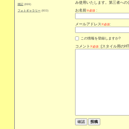
み使用いたします。第三者への
雑記
(899)
お名前
:
フォトギャラリー
(803)
※必須
メールアドレス
:
※必須
この情報を登録しますか?
コメント
:(スタイル用のH
※必須