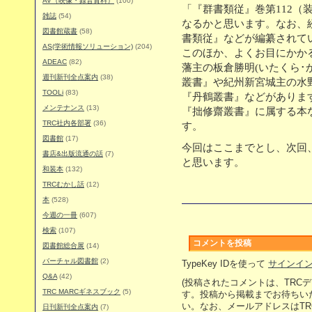
AV（映像・録音資料）
(100)
「『群書類従』巻第112（
雑誌
(54)
なるかと思います。なお、
図書館蔵書
(58)
書類従』などが編纂されて
AS(学術情報ソリューション)
(204)
このほか、よくお目にかか
ADEAC
(82)
藩主の板倉勝明(いたくら･
週刊新刊全点案内
(38)
叢書』や紀州新宮城主の水野
TOOLi
(83)
『丹鶴叢書』などがありま
メンテナンス
(13)
『拙修齋叢書』に属する本
TRC社内各部署
(36)
す。
図書館
(17)
今回はここまでとし、次回
書店&出版流通の話
(7)
と思います。
和装本
(132)
TRCむかし話
(12)
本
(528)
今週の一冊
(607)
検索
(107)
コメントを投稿
図書館総合展
(14)
バーチャル図書館
(2)
TypeKey IDを使って
サインイ
Q&A
(42)
(投稿されたコメントは、TRC
TRC MARCギネスブック
(5)
す。投稿から掲載までお待ちい
い。なお、メールアドレスはT
日刊新刊全点案内
(7)