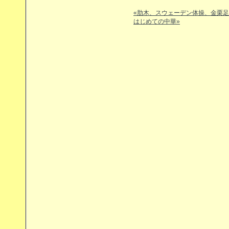
«肋木、スウェーデン体操、金栗足
はじめての中華»