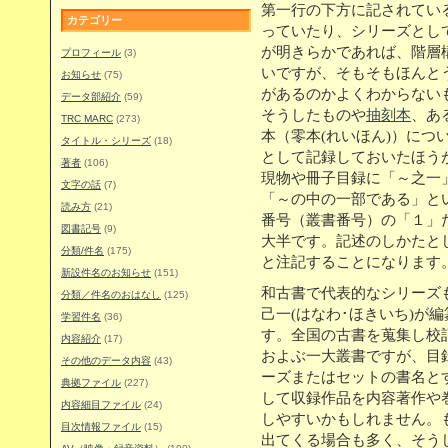
第一行の下方に記されてい
カテゴリー
っていたり、シリーズとし
が明きらかであれば、階層
プロフィール
(3)
いですが、そもそもほんと
お知らせ
(75)
があるのかよくわからない
データ部紹介
(59)
そうしたものや
抽刻本
、あ
TRC MARC
(273)
本（零本(れいほん)）につ
タイトル・シリーズ
(18)
として記録しておいたほう
著者
(106)
現物や冊子目録に「～之一
文字の話
(7)
「～の中の一部である」と
読み方
(21)
番号（叢書番号）の「１」
図書記号
(9)
大半です。記述のしかたと
分類/件名
(175)
と注記することになります
新設件名のお知らせ
(151)
和古書で代表的なシリーズ
分類／件名のおはなし
(125)
己一(はなわ･ほきいち)が
学習件名
(36)
す。全国の古書を蒐集し校訂
内容紹介
(17)
およぶ一大叢書ですが、目
その他のデータ内容
(43)
ーズまたはセットの書名と
典拠ファイル
(227)
して収録作品を内容著作や
内容細目ファイル
(24)
しやすいかもしれません。
目次情報ファイル
(15)
出てくる場合も多く、そう