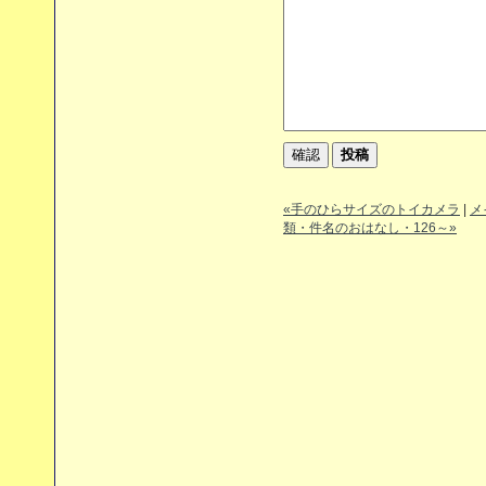
«手のひらサイズのトイカメラ
|
メ
類・件名のおはなし・126～»