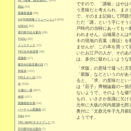
AV（映像・録音資料）
(100)
ですので、「講板」はやは
雑誌
(54)
う意味だと考えられ、まさ
図書館蔵書
(58)
で、そのまま記録して問題
AS(学術情報ソリューション)
(204)
ただ「講」という字にそう
ADEAC
(82)
戸時代の当時にあっても一
週刊新刊全点案内
(38)
われません。山城屋さんは
TOOLi
(83)
キの現地の言葉（唐話）を
メンテナンス
(13)
ませんが、この本を買って
TRC社内各部署
(36)
いたお江戸の人が、そのあ
図書館
(17)
は、多分に疑わしいような
書店&出版流通の話
(7)
「求版」の意味で凝った言
和装本
(132)
「蘄版」などというのがあり
TRCむかし話
(12)
ると、「求」の意味だとい
本
(528)
は『莊子』齊物論篇の一箇
今週の一冊
(607)
ないようで、そのような僻字
検索
(107)
もの、いささか良識に欠け
図書館総合展
(14)
元年に大坂の河内屋源七郎
バーチャル図書館
(2)
奥付に「文政元年子九月蘄
Q&A
(42)
ようです。
TRC MARCギネスブック
(5)
日刊新刊全点案内
(7)