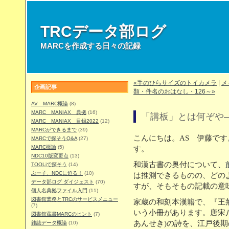
TRCデータ部ログ
MARCを作成する日々の記録
«手のひらサイズのトイカメラ
|
メ
企画記事
類・件名のおはなし・126～»
AV MARC概論
(8)
MARC MANIAX 典拠
(16)
「講板」とは何ぞや
MARC MANIAX 目録2022
(12)
MARCができるまで
(39)
こんにちは。AS 伊藤で
MARCで探そうQ&A
(27)
MARC概論
(5)
す。
NDC10版変更点
(13)
和漢古書の奥付について、
TOOLiで探そう
(14)
ぶー子、NDCに迫る！
(10)
は推測できるものの、どの
データ部ログ ダイジェスト
(70)
すが、そもそもの記載の意
個人名典拠ファイル入門
(11)
図書館業務とTRCのサービスメニュー
家蔵の和刻本漢籍で、『王荊
(7)
いう小冊があります。唐宋
図書館蔵書MARCのヒント
(7)
あんせき)の詩を、江戸後期
雑誌データ概論
(10)