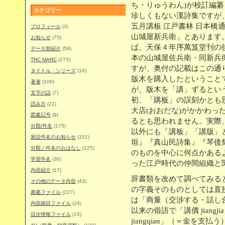
ち・りゅうわん)が校訂編
カテゴリー
珍しくもない漢詩集ですが
五月講板 江戸書林 日本橋
プロフィール
(3)
山城屋新兵衛」とあります
お知らせ
(75)
ば、天保４年序萬笈堂刊の
データ部紹介
(59)
本の山城屋佐兵衛・同新兵
TRC MARC
(273)
すが、奥付の記載はこの通
タイトル・シリーズ
(18)
版木を購入したということ
著者
(106)
が、版木を「講」ずるとい
文字の話
(7)
初、「購板」の誤刻かとも
読み方
(21)
大店(おおだな)がかかわっ
図書記号
(9)
るとも思われません。実際
分類/件名
(175)
以外にも「講板」「講版」
新設件名のお知らせ
(151)
垣』『真山民詩集』『琴後
分類／件名のおはなし
(125)
のものを中心に何点かある
学習件名
(36)
った江戸時代の仲間組織と
内容紹介
(17)
辞書類を改めて調べてみると
その他のデータ内容
(43)
の字義そのものとしては直
典拠ファイル
(227)
は「商量（交渉する・話し
内容細目ファイル
(24)
以来の俗語で「講價 jiang
目次情報ファイル
(15)
jiangqian」（＝金を