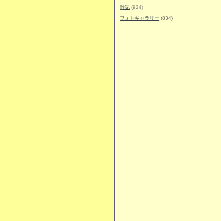
雑記
(934)
フォトギャラリー
(834)