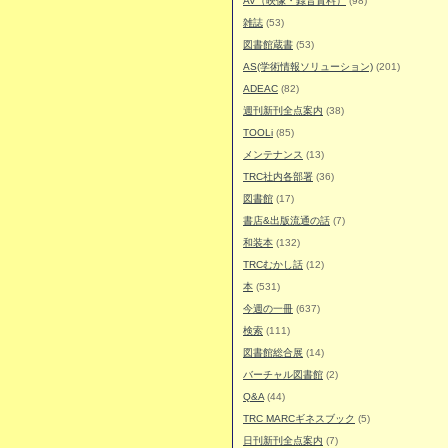
AV（映像・録音資料）
(98)
雑誌
(53)
図書館蔵書
(53)
AS(学術情報ソリューション)
(201)
ADEAC
(82)
週刊新刊全点案内
(38)
TOOLi
(85)
メンテナンス
(13)
TRC社内各部署
(36)
図書館
(17)
書店&出版流通の話
(7)
和装本
(132)
TRCむかし話
(12)
本
(531)
今週の一冊
(637)
検索
(111)
図書館総合展
(14)
バーチャル図書館
(2)
Q&A
(44)
TRC MARCギネスブック
(5)
日刊新刊全点案内
(7)