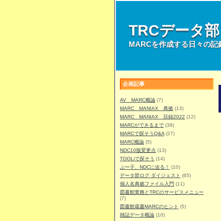
TRCデータ
MARCを作成する日々の記
企画記事
AV MARC概論
(7)
MARC MANIAX 典拠
(13)
MARC MANIAX 目録2022
(12)
MARCができるまで
(39)
MARCで探そうQ&A
(27)
MARC概論
(5)
NDC10版変更点
(13)
TOOLiで探そう
(14)
ぶー子、NDCに迫る！
(10)
データ部ログ ダイジェスト
(65)
個人名典拠ファイル入門
(11)
図書館業務とTRCのサービスメニュー
(7)
図書館蔵書MARCのヒント
(5)
雑誌データ概論
(10)