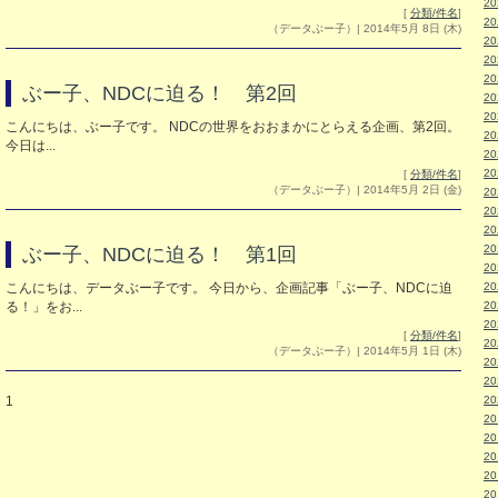
2
[
分類/件名
]
2
（データぶー子）| 2014年5月 8日 (木)
2
2
2
ぶー子、NDCに迫る！ 第2回
2
2
こんにちは、ぶー子です。 NDCの世界をおおまかにとらえる企画、第2回。
2
今日は...
2
2
[
分類/件名
]
（データぶー子）| 2014年5月 2日 (金)
2
2
2
2
ぶー子、NDCに迫る！ 第1回
2
こんにちは、データぶー子です。 今日から、企画記事「ぶー子、NDCに迫
2
る！」をお...
2
2
[
分類/件名
]
2
（データぶー子）| 2014年5月 1日 (木)
2
2
1
2
2
2
2
2
2