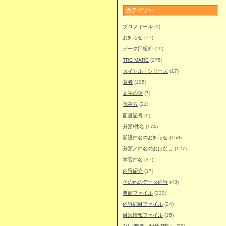
カテゴリー
プロフィール
(3)
お知らせ
(77)
データ部紹介
(59)
TRC MARC
(275)
タイトル・シリーズ
(17)
著者
(105)
文字の話
(7)
読み方
(21)
図書記号
(9)
分類/件名
(174)
新設件名のお知らせ
(158)
分類／件名のおはなし
(127)
学習件名
(37)
内容紹介
(17)
その他のデータ内容
(43)
典拠ファイル
(230)
内容細目ファイル
(24)
目次情報ファイル
(15)