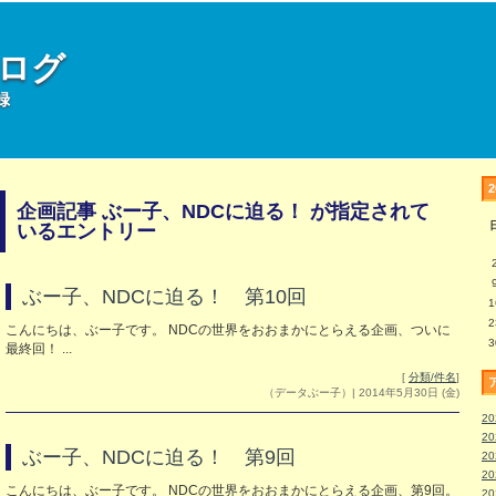
部ログ
録
企画記事 ぶー子、NDCに迫る！ が指定されて
いるエントリー
ぶー子、NDCに迫る！ 第10回
1
2
こんにちは、ぶー子です。 NDCの世界をおおまかにとらえる企画、ついに
3
最終回！ ...
[
分類/件名
]
（データぶー子）| 2014年5月30日 (金)
2
2
ぶー子、NDCに迫る！ 第9回
2
2
こんにちは、ぶー子です。 NDCの世界をおおまかにとらえる企画、第9回。
2