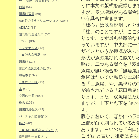
AV（映像・録音資料）
(100)
うに本文の版式を記録しま
雑誌
(54)
すが、多少増減がある場合は
図書館蔵書
(58)
いう具合に書きます。
AS(学術情報ソリューション)
(204)
「版心」は
以前
説明したと
ADEAC
(82)
「柱」のことですが、ここ
週刊新刊全点案内
(38)
ります。まず最も特徴的な
TOOLi
(83)
っていますが、中央部に一
メンテナンス
(13)
ザインというか模様が入っ
TRC社内各部署
(36)
形状が魚の尾びれに似ている
図書館
(17)
呼び、二つある場合を「双
書店&出版流通の話
(7)
魚尾が無い場合を「無魚尾
和装本
(132)
魚尾はたいてい黒塗りに刷
TRCむかし話
(12)
る「白魚尾」や、黒塗りの
本
(528)
が施されている「花口魚尾(
今週の一冊
(607)
ります。また、双魚尾はた
検索
(107)
ますが、上下とも下を向い
す。
図書館総合展
(14)
版心において、ほかにバラ
バーチャル図書館
(2)
上部が白く刷られているか
Q&A
(42)
あります。白いのを「白口(
TRC MARCギネスブック
(5)
こう)」と言い、後者はさ
日刊新刊全点案内
(7)