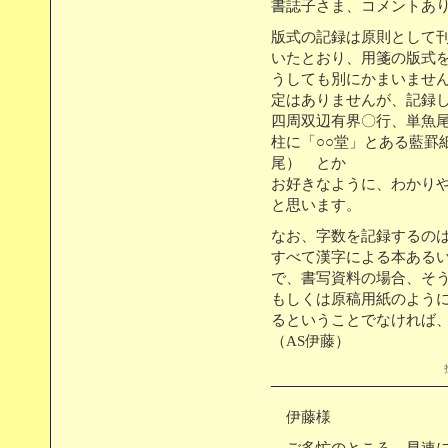
書誌子さま、コメントあ
版式の記録は原則として
いたとおり、用箋の版式
うしても別にかまいませ
定はありませんが、記録
四周双辺有界〇行、単魚
柱に「○○堂」とある藍罫
尾） とか
お好きなように、わかり
と思います。
なお、字数を記録するの
すべて漢字による本ある
で、書写資料の場合、そ
もしくは原稿用紙のよう
るということでなければ
（AS伊藤）
伊藤様