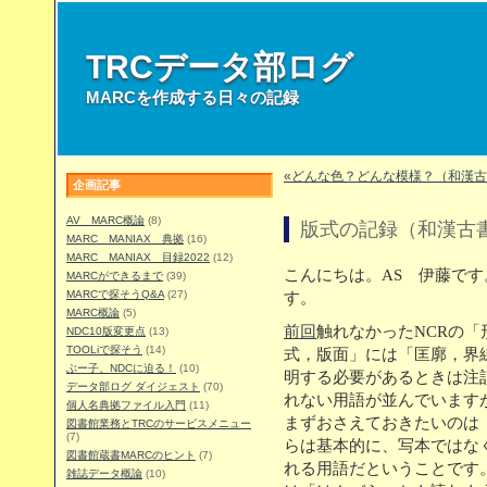
TRCデータ部ログ
MARCを作成する日々の記録
«どんな色？どんな模様？（和漢古
企画記事
AV MARC概論
(8)
版式の記録（和漢古書
MARC MANIAX 典拠
(16)
MARC MANIAX 目録2022
(12)
こんにちは。AS 伊藤で
MARCができるまで
(39)
MARCで探そうQ&A
(27)
す。
MARC概論
(5)
前回
触れなかったNCRの
NDC10版変更点
(13)
TOOLiで探そう
(14)
式，版面」には「匡廓，界
ぶー子、NDCに迫る！
(10)
明する必要があるときは注
データ部ログ ダイジェスト
(70)
れない用語が並んでいます
個人名典拠ファイル入門
(11)
まずおさえておきたいのは
図書館業務とTRCのサービスメニュー
(7)
らは基本的に、写本ではな
図書館蔵書MARCのヒント
(7)
れる用語だということです
雑誌データ概論
(10)