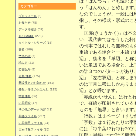
は「はんづら」とも読むよ
カテゴリー
う「はんめん」と称します
なのでしょうが、一般には
プロフィール
(3)
指し、その様式・形式のこと
お知らせ
(75)
す。
データ部紹介
(59)
「匡廓(きょうかく)」は本
TRC MARC
(273)
い、現代書ではそうした枠
タイトル・シリーズ
(18)
の刊本ではむしろ無枠のも
著者
(106)
重線である場合と一本線で
文字の話
(7)
辺」、後者を「単辺」と称
読み方
(21)
いは単辺である場合と、上
図書記号
(9)
の計３つのパターンがあり
分類/件名
(175)
辺」「左右双辺」と称しま
新設件名のお知らせ
(151)
のは非常に稀にしかありま
分類／件名のおはなし
(125)
辺」とか呼びます。
学習件名
(36)
「界線(かいせん)」は行と
で、罫線が印刷されている
内容紹介
(17)
ものを「無界」と言います
その他のデータ内容
(43)
「行数」は１ページ（すな
典拠ファイル
(227)
「字数」は１行あたりの字
内容細目ファイル
(24)
には「毎半葉12行毎行20
目次情報ファイル
(15)
匡廓・界線につづけて簡潔に