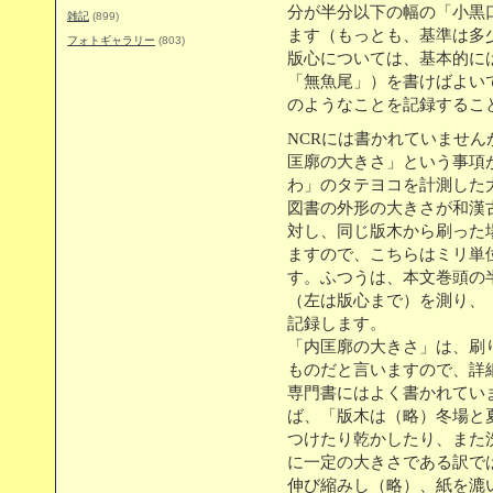
分が半分以下の幅の「小黒
雑記
(899)
ます（もっとも、基準は多
フォトギャラリー
(803)
版心については、基本的に
「無魚尾」）を書けばよい
のようなことを記録するこ
NCRには書かれていませ
匡廓の大きさ」という事項
わ」のタテヨコを計測した
図書の外形の大きさが和漢
対し、同じ版木から刷った
ますので、こちらはミリ単
す。ふつうは、本文巻頭の
（左は版心まで）を測り、「内
記録します。
「内匡廓の大きさ」は、刷
ものだと言いますので、詳
専門書にはよく書かれてい
ば、「版木は（略）冬場と
つけたり乾かしたり、また
に一定の大きさである訳で
伸び縮みし（略）、紙を漉