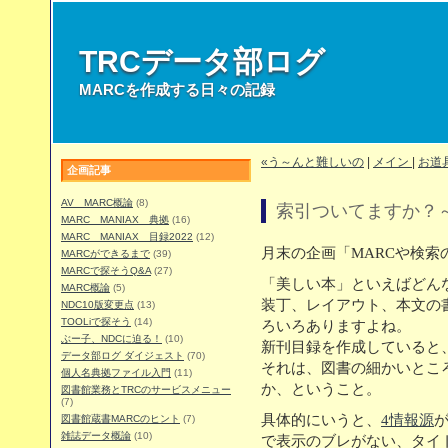
TRCデータ部ログ
MARCを作成する日々の記録
«う～んと難しいの
|
メイン
|
お道
企画記事
AV MARC概論
(8)
索引ついてますか？
MARC MANIAX 典拠
(16)
MARC MANIAX 目録2022
(12)
月末の企画「MARCや検索
MARCができるまで
(39)
MARCで探そうQ&A
(27)
「美しい本」といえばどん
MARC概論
(5)
装丁、レイアウト、本文の
NDC10版変更点
(13)
TOOLiで探そう
(14)
ろいろありますよね。
ぶー子、NDCに迫る！
(10)
新刊目録を作成していると
データ部ログ ダイジェスト
(70)
それは、図書の細かいとこ
個人名典拠ファイル入門
(11)
か、ということ。
図書館業務とTRCのサービスメニュー
(7)
具体的にいうと、
4情報源
図書館蔵書MARCのヒント
(7)
雑誌データ概論
(10)
で表示のブレがない、タイ