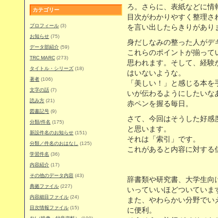
ろ。さらに、表紙などに情
カテゴリー
目次がわかりやすく整理さ
プロフィール
(3)
を言い出したらきりがあり
お知らせ
(75)
身だしなみの整った人がデ
データ部紹介
(59)
これらのポイントが揃って
TRC MARC
(273)
思われます。そして、経験
タイトル・シリーズ
(18)
はいないような。
著者
(106)
「美しい！」と感じる本を
文字の話
(7)
いが伝わるようにしたいな
読み方
(21)
赤ペンを握る毎日。
図書記号
(9)
さて、今回はそうした好感
分類/件名
(175)
と思います。
新設件名のお知らせ
(151)
それは「索引」です。
分類／件名のおはなし
(125)
これがあると内容に対する
学習件名
(36)
内容紹介
(17)
その他のデータ内容
(43)
辞書類や研究書、大学生向
典拠ファイル
(227)
いっていいほどついていま
内容細目ファイル
(24)
また、やわらかい分野でい
目次情報ファイル
(15)
に便利。