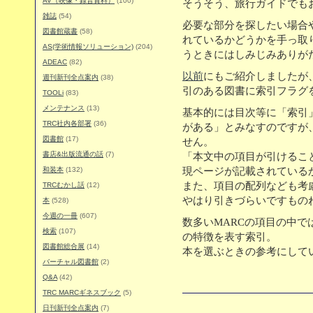
AV（映像・録音資料）
(100)
そうそう、旅行ガイドでも
雑誌
(54)
必要な部分を探したい場合
図書館蔵書
(58)
れているかどうかを手っ取
AS(学術情報ソリューション)
(204)
うときにはしみじみありが
ADEAC
(82)
以前
にもご紹介しましたが、
週刊新刊全点案内
(38)
引のある図書に索引フラグ
TOOLi
(83)
メンテナンス
(13)
基本的には目次等に「索引」
TRC社内各部署
(36)
がある」とみなすのですが
図書館
(17)
せん。
書店&出版流通の話
(7)
「本文中の項目が引けるこ
和装本
(132)
現ページが記載されている
また、項目の配列なども考
TRCむかし話
(12)
やはり引きづらいですもの
本
(528)
今週の一冊
(607)
数多いMARCの項目の中
検索
(107)
の特徴を表す索引。
図書館総合展
(14)
本を選ぶときの参考にして
バーチャル図書館
(2)
Q&A
(42)
TRC MARCギネスブック
(5)
日刊新刊全点案内
(7)