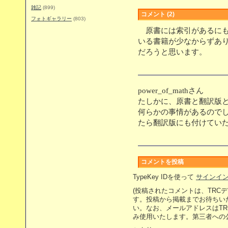
雑記
(899)
コメント (2)
フォトギャラリー
(803)
原書には索引があるにも
いる書籍が少なからずあ
だろうと思います。
power_of_mathさん
たしかに、原書と翻訳版
何らかの事情があるので
たら翻訳版にも付けてい
コメントを投稿
TypeKey IDを使って
サインイ
(投稿されたコメントは、TRC
す。投稿から掲載までお待ちい
い。なお、メールアドレスはT
み使用いたします。第三者への