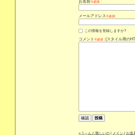
お名前
:
※必須
メールアドレス
:
※必須
この情報を登録しますか?
コメント
:(スタイル用のH
※必須
«う～んと難しいの
|
メイン
|
お道