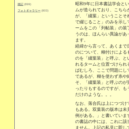
昭和9年に日本書誌学会と
雑記
(899)
ムが造られており、こちら
フォトギャラリー
(803)
が、「綴葉」ということそ
で綴じること」のみを示し
ームをこの「列帖装」の装
うのは、ほんらい異論があ
ます。
経緯から言って、あくまで
のについて、糊付けによる
のを「綴葉装」と呼ぶ、と
れるタームと位置づけられ
ばむしろ、ここで問題にし
であるが、糊を使わず糸や
そ、「綴葉装」と呼ぶのが
ったりもするのですが、も
だけのような。。。
なお、落合氏は上につづけ
もある。双葉装の版本は未
例がある。」と書いていま
の書誌の中には、これに該
ません。上記の私見に即し