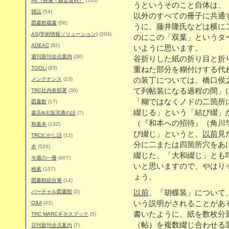
AV（映像・録音資料）
(100)
うというそのこと自体は、
雑誌
(54)
以外のすべての冊子に共通
図書館蔵書
(58)
うに、藤井隆氏などは横に
AS(学術情報ソリューション)
(204)
のにこの「双葉」というタ
ADEAC
(82)
いように思います。
週刊新刊全点案内
(38)
谷折りした紙の折り目と折
TOOLi
(83)
重ねた部分を糊付けする代
メンテナンス
(13)
の装丁については、橋口侯
て列帖装になる過程の間」
TRC社内各部署
(36)
「糊ではなくノドの二箇所
図書館
(17)
綴じる」という「結び綴」
書店&出版流通の話
(7)
（『和本への招待』（角川学
和装本
(132)
び綴じ」というと、
以前
見
TRCむかし話
(12)
分に二または四箇所穴をあ
本
(528)
綴じた、「大和綴じ」とも
今週の一冊
(607)
いと思いますので、やはり
検索
(107)
ょう。
図書館総合展
(14)
バーチャル図書館
(2)
以前
、「胡蝶装」について
いう説明がされることがあ
Q&A
(42)
書いたように、紙を数枚分
TRC MARCギネスブック
(5)
（帖）を複数綴じ合わせる
日刊新刊全点案内
(7)