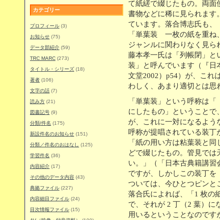
て紙縒で綴じたもの。両面
カテゴリー
書物などに稀に見られます。
ています。落合博志氏も、
プロフィール
(3)
「単葉装 一枚の紙を重ね
お知らせ
(75)
ジャンルに関わりなく見ら
データ部紹介
(59)
藤本孝一氏は「列帳閉」と
TRC MARC
(273)
装」と呼んでいます（『日本の
タイトル・シリーズ
(18)
文堂2002）p54）が、こ
著者
(106)
わしく、あまり適切とは思
文字の話
(7)
「単葉装」という呼称は「
読み方
(21)
にしたもの」ということで
図書記号
(9)
が、これに一対になるような
分類/件名
(175)
呼称が提唱されている装丁
新設件名のお知らせ
(151)
「紙の用い方は粘葉装と同
分類／件名のおはなし
(125)
どで綴じたもの。管見では
学習件名
(36)
い。」（「日本古典籍講習
内容紹介
(17)
ですが、しかしこの装丁を
その他のデータ内容
(43)
ついては、今ひとつピンと
典拠ファイル
(227)
落合氏によれば、「1 枚の
内容細目ファイル
(24)
で、それが 2 丁（2 葉
目次情報ファイル
(15)
用いるということなのです