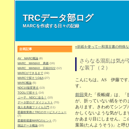
TRCデータ部ログ
MARCを作成する日々の記録
«折紙を使って―和漢古書の特殊
企画記事
AV MARC概論
(8)
さらなる混乱は気が
MARC MANIAX 典拠
(16)
な装丁（２）
MARC MANIAX 目録2022
(12)
MARCができるまで
(39)
MARCで探そうQ&A
(27)
こんにちは。AS 伊藤で
MARC概論
(5)
す。
NDC10版変更点
(13)
TOOLiで探そう
(14)
前回
見た「長帳綴」は、「
ぶー子、NDCに迫る！
(10)
が、折っていない紙をその
データ部ログ ダイジェスト
(70)
あります。きわめてシンプ
個人名典拠ファイル入門
(11)
図書館業務とTRCのサービスメニュー
かしくないような気がしま
(7)
かあまり目にしません。こ
図書館蔵書MARCのヒント
(7)
葉装(たんようそう)」と呼
雑誌データ概論
(10)