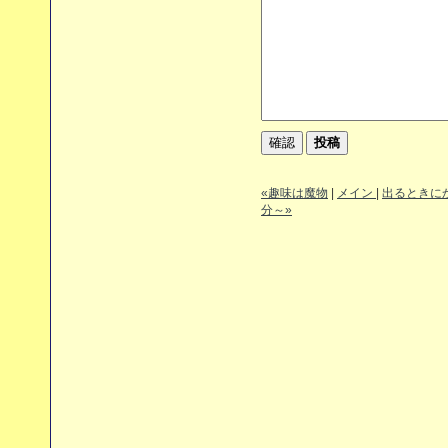
«趣味は魔物
|
メイン
|
出るときに
分～»