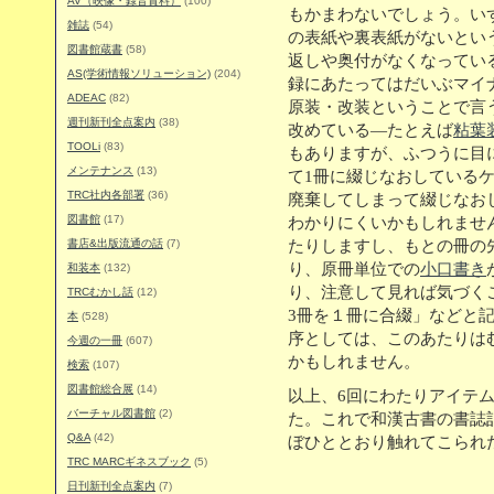
AV（映像・録音資料）
(100)
もかまわないでしょう。い
雑誌
(54)
の表紙や裏表紙がないとい
図書館蔵書
(58)
返しや奥付がなくなってい
AS(学術情報ソリューション)
(204)
録にあたってはだいぶマイ
ADEAC
(82)
原装・改装ということで言
週刊新刊全点案内
(38)
改めている―たとえば
粘葉
TOOLi
(83)
もありますが、ふつうに目
メンテナンス
(13)
て1冊に綴じなおしている
TRC社内各部署
(36)
廃棄してしまって綴じなお
図書館
(17)
わかりにくいかもしれませ
書店&出版流通の話
(7)
たりしますし、もとの冊の
り、原冊単位での
小口書き
和装本
(132)
り、注意して見れば気づく
TRCむかし話
(12)
3冊を１冊に合綴」などと
本
(528)
序としては、このあたりは
今週の一冊
(607)
かもしれません。
検索
(107)
図書館総合展
(14)
以上、6回にわたりアイテ
バーチャル図書館
(2)
た。これで和漢古書の書誌
Q&A
(42)
ぼひととおり触れてこられ
TRC MARCギネスブック
(5)
日刊新刊全点案内
(7)