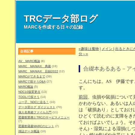
TRCデータ部ログ
MARCを作成する日々の記録
«趣味は魔物
|
メイン
|
出るときに
企画記事
分～»
AV MARC概論
(8)
MARC MANIAX 典拠
(16)
合綴本あるある－アイ
MARC MANIAX 目録2022
(12)
MARCができるまで
(39)
こんにちは。AS 伊藤で
MARCで探そうQ&A
(27)
MARC概論
(5)
す。
NDC10版変更点
(13)
前回
、虫損や鼠損について見
TOOLiで探そう
(14)
ぶー子、NDCに迫る！
(10)
かわからない、あるいは人
データ部ログ ダイジェスト
(70)
は「破損あり」としておけ
個人名典拠ファイル入門
(11)
ひどくて読むのに支障をき
図書館業務とTRCのサービスメニュー
(7)
ておけばよいでしょう。そ
図書館蔵書MARCのヒント
(7)
そん)・湿気による湿損(し
雑誌データ概論
(10)