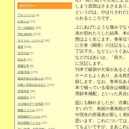
ん)・焼け焦げや火災による
しまう原因はさまざまあり
カテゴリー
というのは、やはりそれだ
プロフィール
(3)
られるところです。
お知らせ
(75)
上にあげたような傷みでな
データ部紹介
(59)
糸が切れたりした結果、本
TRC MARC
(273)
態はよく生じます。巻単位
タイトル・シリーズ
(18)
に欠巻（闕巻）の注記をし
著者
(106)
丁以下欠」などというぐあ
文字の話
(7)
などのばあいは、「前欠」
読み方
(21)
に注記します。
図書記号
(9)
刊本で破損や欠落があると
分類/件名
(175)
ケースもよくあり、ある程
新設件名のお知らせ
(151)
録します。なお、巻単位あ
分類／件名のおはなし
(125)
本で補っている場合は補配(
学習件名
(36)
用鈔本補配」といった具合
内容紹介
(17)
前
にも触れましたが、古書
その他のデータ内容
(43)
すいので、表紙や裏表紙が
典拠ファイル
(227)
や現在の所蔵者が新しく表
内容細目ファイル
(24)
思います。これについては
目次情報ファイル
(15)
てもよいですが、まあこれ