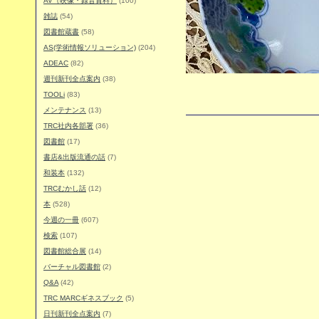
AV（映像・録音資料）
(100)
雑誌
(54)
図書館蔵書
(58)
AS(学術情報ソリューション)
(204)
ADEAC
(82)
週刊新刊全点案内
(38)
TOOLi
(83)
メンテナンス
(13)
TRC社内各部署
(36)
図書館
(17)
書店&出版流通の話
(7)
和装本
(132)
TRCむかし話
(12)
本
(528)
今週の一冊
(607)
検索
(107)
図書館総合展
(14)
バーチャル図書館
(2)
Q&A
(42)
TRC MARCギネスブック
(5)
日刊新刊全点案内
(7)