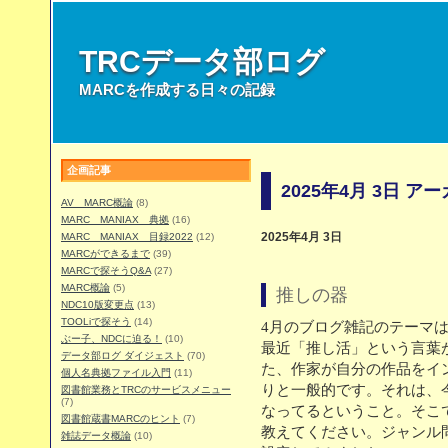
TRCデータ部ログ
MARCを作成する日々の記録
企画記事
2025年4月 3日 ア
AV MARC概論
(8)
MARC MANIAX 典拠
(16)
MARC MANIAX 目録2022
(12)
2025年4月 3日
MARCができるまで
(39)
MARCで探そうQ&A
(27)
MARC概論
(5)
推しの器
NDC10版変更点
(13)
TOOLiで探そう
(14)
4月のブログ雑記のテーマ
ぶー子、NDCに迫る！
(10)
最近「推し活」という言葉
データ部ログ ダイジェスト
(70)
た、作家が自分の作品をイ
個人名典拠ファイル入門
(11)
りと一般的です。それは、
図書館業務とTRCのサービスメニュー
(7)
なってるということ。そこ
図書館蔵書MARCのヒント
(7)
教えてください。ジャンル
雑誌データ概論
(10)