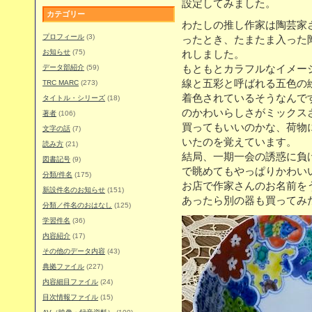
設定してみました。
カテゴリー
わたしの推し作家は陶芸家
プロフィール
(3)
ったとき、たまたま入った
お知らせ
(75)
れしました。
データ部紹介
(59)
もともとカラフルなイメー
線と五彩と呼ばれる五色の
TRC MARC
(273)
着色されているそうなんで
タイトル・シリーズ
(18)
のかわいらしさがミックス
著者
(106)
買ってもいいのかな、荷物に
文字の話
(7)
いたのを覚えています。
読み方
(21)
結局、一期一会の誘惑に負
図書記号
(9)
で眺めてもやっぱりかわい
分類/件名
(175)
お店で作家さんのお名前を
新設件名のお知らせ
(151)
あったら別の器も買ってみ
分類／件名のおはなし
(125)
学習件名
(36)
内容紹介
(17)
その他のデータ内容
(43)
典拠ファイル
(227)
内容細目ファイル
(24)
目次情報ファイル
(15)